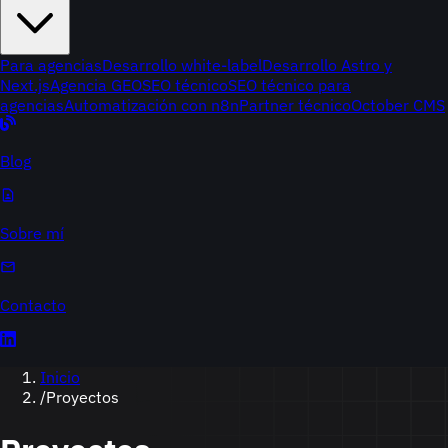
Para agencias
Desarrollo white-label
Desarrollo Astro y
Next.js
Agencia GEO
SEO técnico
SEO técnico para
agencias
Automatización con n8n
Partner técnico
October CMS
Blog
Sobre mí
Contacto
Inicio
/
Proyectos