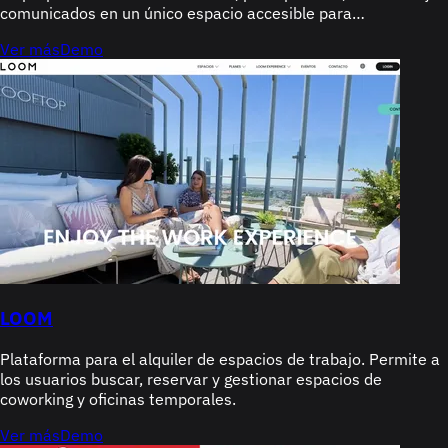
comunicados en un único espacio accesible para
administradores, presidentes y vecinos, sustituyendo el flujo
Ver más
Demo
tradicional de correos electrónicos, grupos de WhatsApp y
carpetas físicas.
LOOM
Plataforma para el alquiler de espacios de trabajo. Permite a
los usuarios buscar, reservar y gestionar espacios de
coworking y oficinas temporales.
Ver más
Demo