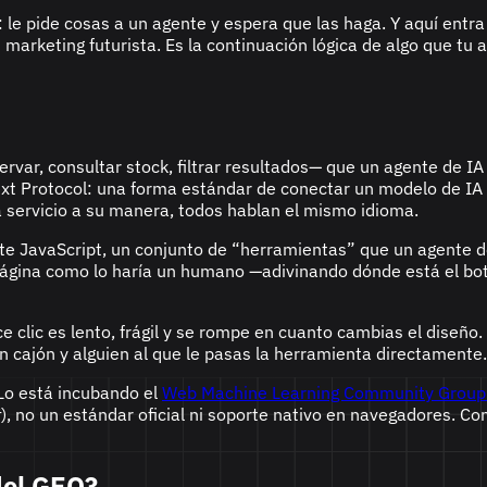
 le pide cosas a un agente y espera que las haga. Y aquí entr
s marketing futurista. Es la continuación lógica de algo que tu
r, consultar stock, filtrar resultados— que un agente de IA 
text Protocol: una forma estándar de conectar un modelo de I
 servicio a su manera, todos hablan el mismo idioma.
nte JavaScript, un conjunto de “herramientas” que un agente 
a página como lo haría un humano —adivinando dónde está el bo
e clic es lento, frágil y se rompe en cuanto cambias el diseño
un cajón y alguien al que le pasas la herramienta directamente.
 Lo está incubando el
Web Machine Learning Community Group
t
), no un estándar oficial ni soporte nativo en navegadores. C
del GEO?