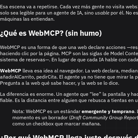
Esa escena va a repetirse. Cada vez más gente no visita webs:
solo sea legible para un agente de IA, sino
usable
por él. No e
máquinas las entiendan.
¿Qué es WebMCP? (sin humo)
WebMCP es una forma de que una web declare acciones —reserva
haciendo clic por la página. MCP son las siglas de Model Con
sistema de reservas—. En lugar de que cada IA hable con cada
WebMCP
lleva esa idea al navegador. La web declara, media
añadirAlCarrito
,
pedirCita
. El agente ya no tiene que mirar l
Pregunta a la web qué sabe hacer, y la web se lo dice.
La diferencia es enorme. Un agente que “lee” la pantalla y hac
fiable. Es la distancia entre alguien que rebusca a tientas en 
Nota: WebMCP es un estándar
emergente y temprano
.
momento es un borrador (
Draft Community Group Repor
como un checkbox que marcar mañana.
¿Por qué WebMCP llega justo después 