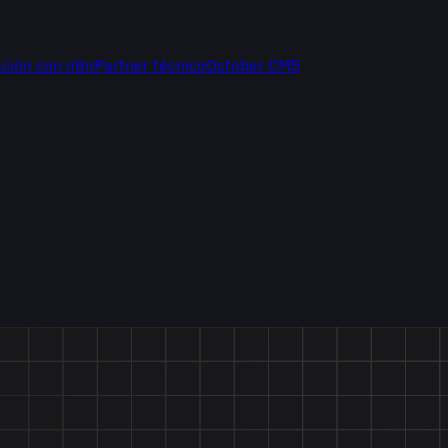
ción con n8n
Partner técnico
October CMS