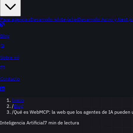
Para agencias
Desarrollo white-label
Desarrollo Astro y Next.js
Blog
Sobre mí
Contacto
Inicio
/
Blog
/
Qué es WebMCP: la web que los agentes de IA pueden 
Inteligencia Artificial
7 min de lectura