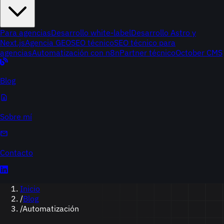
Para agencias
Desarrollo white-label
Desarrollo Astro y
Next.js
Agencia GEO
SEO técnico
SEO técnico para
agencias
Automatización con n8n
Partner técnico
October CMS
Blog
Sobre mí
Contacto
Inicio
/
Blog
/
Automatización