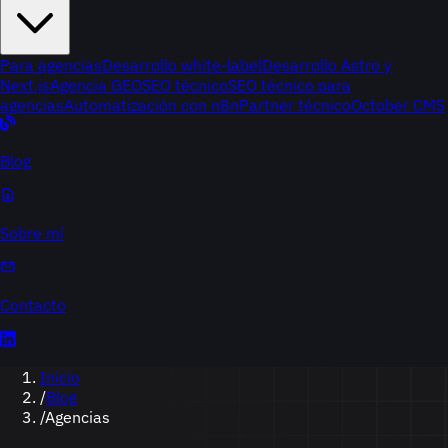
Para agencias
Desarrollo white-label
Desarrollo Astro y
Next.js
Agencia GEO
SEO técnico
SEO técnico para
agencias
Automatización con n8n
Partner técnico
October CMS
Blog
Sobre mí
Contacto
Inicio
/
Blog
/
Agencias