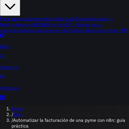
Para agencias
Desarrollo white-label
Desarrollo Astro y
Next.js
Agencia GEO
SEO técnico
SEO técnico para
agencias
Automatización con n8n
Partner técnico
October CMS
Blog
Sobre mí
Contacto
Inicio
/
Blog
/
Automatizar la facturación de una pyme con n8n: guía
práctica