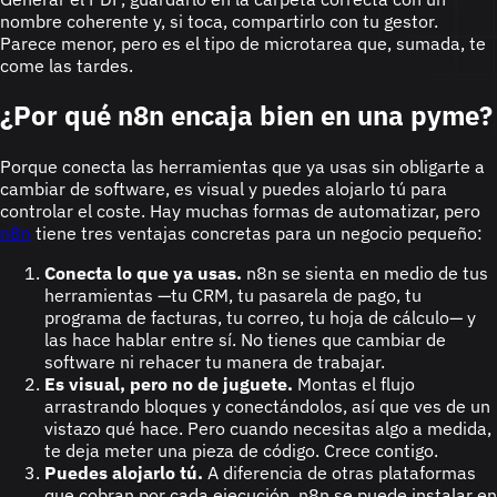
nombre coherente y, si toca, compartirlo con tu gestor.
Parece menor, pero es el tipo de microtarea que, sumada, te
come las tardes.
¿Por qué n8n encaja bien en una pyme?
Porque conecta las herramientas que ya usas sin obligarte a
cambiar de software, es visual y puedes alojarlo tú para
controlar el coste. Hay muchas formas de automatizar, pero
n8n
tiene tres ventajas concretas para un negocio pequeño:
Conecta lo que ya usas.
n8n se sienta en medio de tus
herramientas —tu CRM, tu pasarela de pago, tu
programa de facturas, tu correo, tu hoja de cálculo— y
las hace hablar entre sí. No tienes que cambiar de
software ni rehacer tu manera de trabajar.
Es visual, pero no de juguete.
Montas el flujo
arrastrando bloques y conectándolos, así que ves de un
vistazo qué hace. Pero cuando necesitas algo a medida,
te deja meter una pieza de código. Crece contigo.
Puedes alojarlo tú.
A diferencia de otras plataformas
que cobran por cada ejecución, n8n se puede instalar en